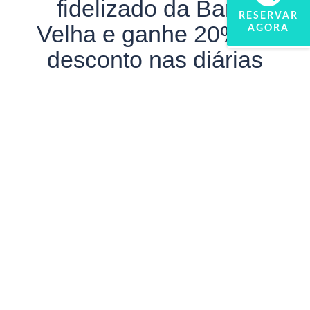
fidelizado da Barra
RESERVAR
Velha e ganhe 20% de
AGORA
desconto nas diárias